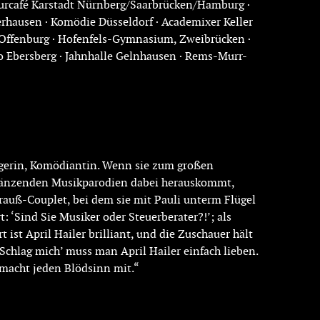
lturcafé Karstadt Nürnberg/Saarbrücken/Hamburg ·
rhausen · Komödie Düsseldorf · Academixer Keller
, Offenburg · Hofenfels-Gymnasium, Zweibrücken ·
ino Ebersberg · Jahnhalle Gelnhausen · Rems-Murr-
ängerin, Komödiantin. Wenn sie zum großen
 glänzenden Musikparodien dabei herauskommt,
rauß-Couplet, bei dem sie mit Pauli unterm Flügel
t: ‘Sind Sie Musiker oder Steuerberater?!’; als
ist April Hailer brilliant, und die Zuschauer hält
‘Schlag mich’ muss man April Hailer einfach lieben.
 macht jeden Blödsinn mit.“