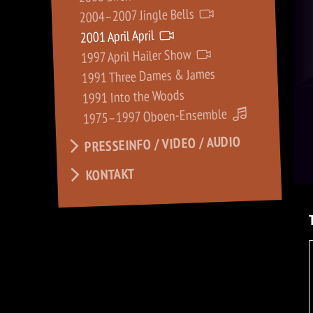
2004–2007 Jingle Bells
2001 April April
1997 April Hailer Show
1991 Three Dames & James
1991 Into the Woods
1975–1997 Oboen-Ensemble
PRESSEINFO / VIDEO / AUDIO
KONTAKT