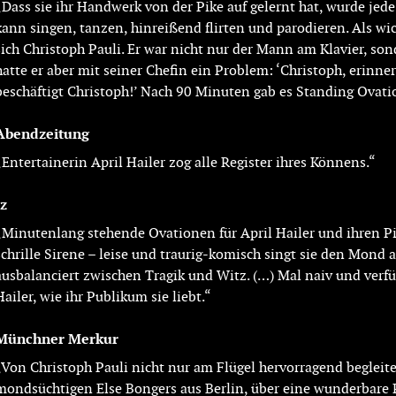
„Dass sie ihr Handwerk von der Pike auf gelernt hat, wurde jed
kann singen, tanzen, hinreißend flirten und parodieren. Als wic
sich Christoph Pauli. Er war nicht nur der Mann am Klavier, s
hatte er aber mit seiner Chefin ein Problem: ‘Christoph, erinne
beschäftigt Christoph!’ Nach 90 Minuten gab es Standing Ovati
Abendzeitung
„Entertainerin April Hailer zog alle Register ihres Könnens.“
tz
„Minutenlang stehende Ovationen für April Hailer und ihren Pia
schrille Sirene – leise und traurig-komisch singt sie den Mond 
ausbalanciert zwischen Tragik und Witz. (…) Mal naiv und verfü
Hailer, wie ihr Publikum sie liebt.“
Münchner Merkur
„Von Christoph Pauli nicht nur am Flügel hervorragend begleite
mondsüchtigen Else Bongers aus Berlin, über eine wunderbare Pe