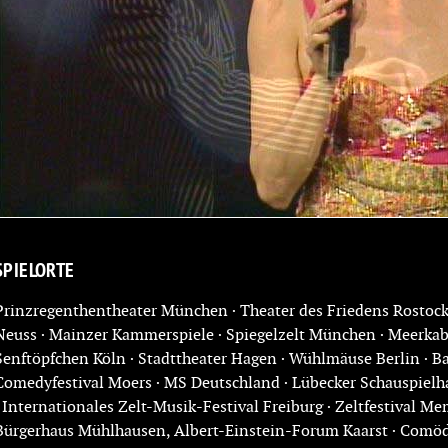
SPIELORTE
Prinzregenthentheater München · Theater des Friedens Rostock
Neuss · Mainzer Kammerspiele · Spiegelzelt München · Meerkaba
Senftöpfchen Köln · Stadttheater Hagen · Wühlmäuse Berlin ·
Comedyfestival Moers · MS Deutschland · Lübecker Schauspielh
· Internationales Zelt-Musik-Festival Freiburg · Zeltfestival M
Bürgerhaus Mühlhausen, Albert-Einstein-Forum Kaarst · Comöd