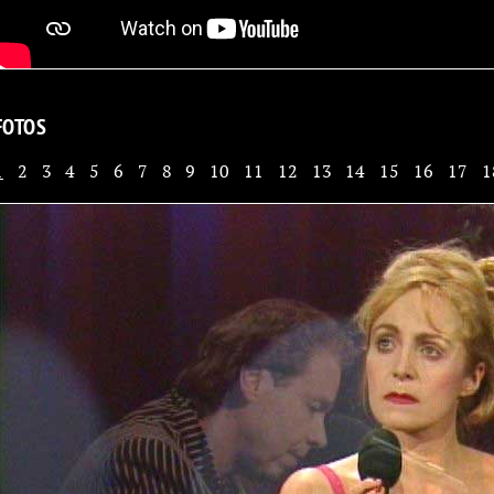
FOTOS
1
2
3
4
5
6
7
8
9
10
11
12
13
14
15
16
17
1