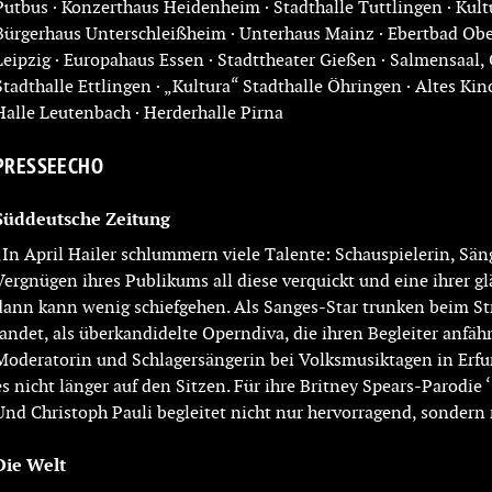
Putbus · Konzerthaus Heidenheim · Stadthalle Tuttlingen · Ku
Bürgerhaus Unterschleißheim · Unterhaus Mainz · Ebertbad Obe
Leipzig · Europahaus Essen · Stadttheater Gießen · Salmensaal
Stadthalle Ettlingen · „Kultura“ Stadthalle Öhringen · Altes K
Halle Leutenbach · Herderhalle Pirna
PRESSEECHO
Süddeutsche Zeitung
„In April Hailer schlummern viele Talente: Schauspielerin, S
Vergnügen ihres Publikums all diese verquickt und eine ihrer
dann kann wenig schiefgehen. Als Sanges-Star trunken beim St
landet, als überkandidelte Operndiva, die ihren Begleiter anfähr
Moderatorin und Schlagersängerin bei Volksmusiktagen in Erfurt 
es nicht länger auf den Sitzen. Für ihre Britney Spears-Parodie 
Und Christoph Pauli begleitet nicht nur hervorragend, sondern
Die Welt