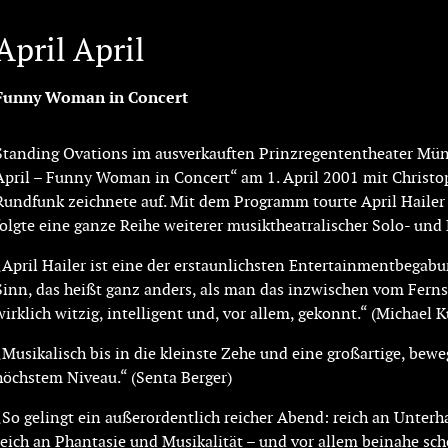
April April
Funny Woman in Concert
Standing Ovations im ausverkauften Prinzregententheater M
April – Funny Woman in Concert“ am 1. April 2001 mit Christoph
Rundfunk zeichnete auf. Mit dem Programm tourte April Hailer 
folgte eine ganze Reihe weiterer musiktheatralischer Solo- u
„April Hailer ist eine der erstaunlichsten Entertainmentbegab
Sinn, das heißt ganz anders, als man das inzwischen vom Ferns
wirklich witzig, intelligent und, vor allem, gekonnt.“ (Michael 
„Musikalisch bis in die kleinste Zehe und eine großartige, bew
höchstem Niveau.“ (Senta Berger)
„So gelingt ein außerordentlich reicher Abend: reich an Unterh
reich an Phantasie und Musikalität – und vor allem beinahe sc