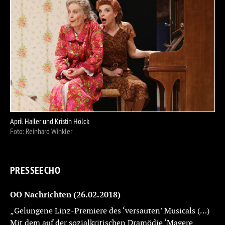
April Hailer und Kristin Hölck
Apr
Foto: Reinhard Winkler
Fot
PRESSEECHO
OÖ Nachrichten (26.02.2018)
„Gelungene Linz-Premiere des ‘versauten’ Musicals (…)
Mit dem auf der sozialkritischen Dramödie ‘Magere