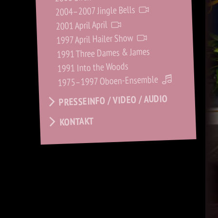
2004–2007 Jingle Bells
2001 April April
1997 April Hailer Show
1991 Three Dames & James
1991 Into the Woods
1975–1997 Oboen-Ensemble
PRESSEINFO / VIDEO / AUDIO
KONTAKT