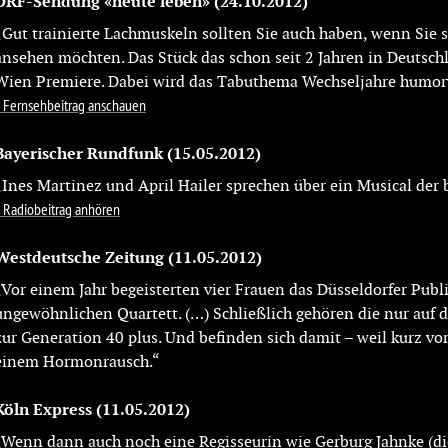
ORF-Sendung «heute leben»
(24.10.2012)
„Gut trainierte Lachmuskeln sollten Sie auch haben, wenn Sie 
ansehen möchten. Das Stück das schon seit 2 Jahren in Deutschl
Wien Premiere. Dabei wird das Tabuthema Wechseljahre humorvo
Fernsehbeitrag anschauen
Bayerischer Rundfunk
(15.05.2012)
„Ines Martinez und April Hailer sprechen über ein Musical der 
Radiobeitrag anhören
Westdeutsche Zeitung
(11.05.2012)
„Vor einem Jahr begeisterten vier Frauen das Düsseldorfer Publ
ungewöhnlichen Quartett. (…) Schließlich gehören die nur auf d
zur Generation 40 plus. Und befinden sich damit – weil kurz vo
einem Hormonrausch.“
Köln Express
(11.05.2012)
„Wenn dann auch noch eine Regisseurin wie Gerburg Jahnke (die