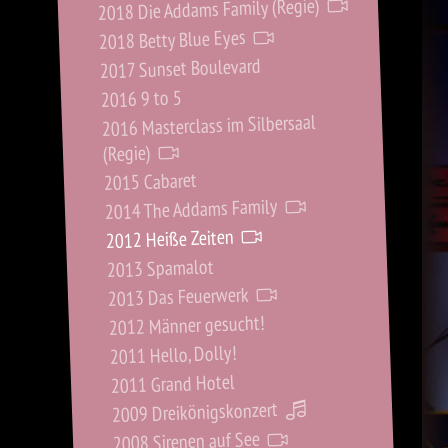
2018 Die Addams Family (Regie)
2018 Betty Blue Eyes
2017 Sunset Boulevard
2016 9 to 5
2016 Masterclass im Silbersaal
(Regie)
2015 Cabaret
2014 The Addams Family
2012 Heiße Zeiten
2013 Spamalot
2013 Das Feuerwerk
2012 Männer gesucht!
2011 Hello, Dolly!
2011 Grand Hotel
2009 Dreikönigskonzert
2008 Sirenen auf See