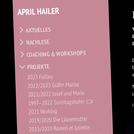
APRIL HAILER
AKTUELLES
NACHLESE
COACHING & WORKSHOPS
PROJEKTE
2023 Follies
2022/2023 Gräfin Mariza
2021/2022 Josef und Maria
1997–2022 Sonntagshuhn
F
2021 Working
2019/2020 Die Läusemutter
2015/2019 Romeó et Juliette