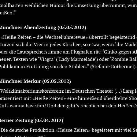
knallharten weiblichen Humor die Umsetzung übernimmt, wunde
reißen.“
Münchner Abendzeitung
(05.05.2012)
„«Heiße Zeiten – die Wechseljahrerevue» überrollt begeisternd d
stürzen sich die Vier in jedes Klischee, so etwa, wenn ‘die Mäd
oder die Lautsprecherstimme am Flughafen rät: ‘Ginko gegen 
neuen Texten wie ‘Viagra’ (‘Lady Marmelade’) oder ‘Zombie Ball’ 
Publikum in Fröttming von den Stühlen.“ (Stefanie Rothermel)
Münchner Merkur
(05.05.2012)
„Weltklimakteriumskonferenz im Deutschen Theater (…) Lang l
präsentiert mit «Heiße Zeiten» eine hinreißend überdrehte Sho
Girls wanna have fun! Und den gibt’s reichlich bei den Heißen Z
Berner Zeitung
(05.04.2012)
„Die deutsche Produktion «Heisse Zeiten» begeistert mit viel 