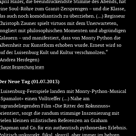
April Hailer, die beeindruckendste Stimme des Abends, hat
eine Soul-Röhre zum Granit-Zersprengen – und die Klasse,
das auch noch komödiantisch zu überziehen. (…) Regisseur
Christoph Zauner spielt virtuos mit dem Unerwarteten,
jongliert mit philosophischen Momenten und abgründigen
Kalauern – und manifestiert, dass von Monty Python die
Albernheit zur Kunstform erhoben wurde. Erneut wird so
auf der Luisenburg Kult und Kultur verschmolzen.“
(Andrea Herdegen)
Ganze Besprechung lesen
Der Neue Tag
(01.07.2013)
„Luisenburg-Festspiele landen mit Monty-Python-Musical
»Spamalot« einen Volltreffer (…) Nahe am
zugrundeliegenden Film »Die Ritter der Kokusnuss«
orientiert, sorgt die rundum stimmige Inszenierung mit
vielen kleinen stilistischen Referenzen an Graham
Chapman und Co. für ein authentisch pythoneskes Erlebnis.
Politisch unkorrekt, fäkal, skurril, aber immer im hehren