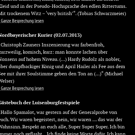
Kleid und in der Pseudo-Hochsprache des edlen Rittertums.
Mit trockenem Witz – ‘very british’“. (Tobias Schwarzmeier)
Ganze Besprechung lesen
Nordbayerischer Kurier
(02.07.2013)
„Christoph Zauners Inszenierung war farbenfroh,
kurzweilig, komisch, kurz: man konnte lachen über
Nonsens auf hohem Niveau. (…) Hardy Rudolz als nobler,
aber dumpfbackiger König und April Hailer als Fee aus dem
See mit ihrer Soulstimme geben den Ton an (…)“ (Michael
Welser)
Ganze Besprechung lesen
Gästebuch der Luisenburgfestspiele
„Hallo Spamalot, war gestern auf der Generalprobe von
euch. Wir waren begeistert, nein, wir waren .... das war der
Wahnsinn. Respekt an euch alle, Super Super Super. Ich bin
immer noch geflasht... Ich finde keine Worte dafür. Ich kann