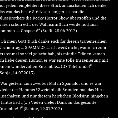
nur jedem empfehlen diese Stück anzuschauen. Ich denke,
das war das beste Stück seit langen, es hat die
BluesBrothers die Rocky Horror Show übertroffen und die
waren schon echt der Wahnsinn!! Ich werde nochmal
kommen .... Chapeau!“ (Steffi, 28.06.2013)
„Oh mein Gott!!! Ich danke euch für diesen tränenreichen
Nachmittag ... SPAMALOT... ich weiß nicht, wann ich zum
letztenmal so viel gelacht hab, bis mir die Tränen kamen...
ich liebe diesen Humor, es war eine tolle Inszenierung mit
einem wundervollen Ensemble... GO Tafelrunde!“
(Sonja, 14.07.2013)
„War gestern zum zweiten Mal in Spamalot und es war
wieder der Hammer! Zweieinhalb Stunden mal das Hirn
ausschalten und nur diesem herrlichen Blödsinn hingeben
- fantastisch. (…) Vielen vielen Dank an das gesamte
Ensemble!!!“ (Sabine, 19.07.2013)