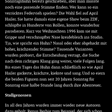
Sonntagshuhn bereits geschrieben, aber man musste
noch eine passende Stimme finden. Wer kann so ein
verrücktes Federvieh spielen? Die Wahl fiel auf April
Hailer. Sie hatte damals eine eigene Show beim ZDF,
schlüpfte in Hunderte von Rollen, konnte wunderbar
parodieren. Kurz vor Weihnachten 1996 kam sie mit
Grippe und verschnupfter Nase kreidebleich ins Studio.
Tja, wie spricht ein Huhn? Nasal oder eher abgehackt mit
hoher, krächzender Stimme? Tausende Varianten
wurden probiert, die Entscheidung vertagt, die Suche
nach dem richtigen Klang ging weiter, viele Folgen lang.
Bis eines Tages das Huhn dann schließlich so wie April
Hailer gackerte, krächzte, kiekste und sang. Und so eiern
die beiden Figuren nun seit 20 Jahren Sonntag für
Sonntag eine halbe Stunde lang durch ihre Abenteuer.
Stallgenossen
In all den Jahren wurden immer wieder neue Autoren
dazu geholt. Renus Berbig zum Beispiel, der sich schon