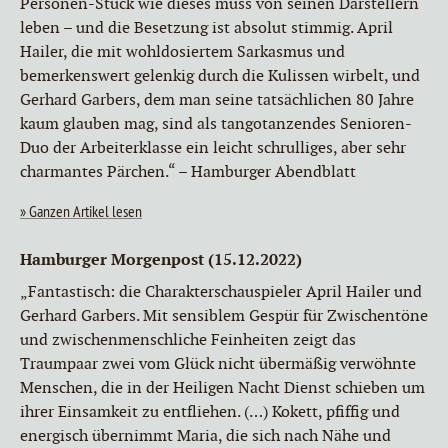
Personen-Stück wie dieses muss von seinen Darstellern
leben – und die Besetzung ist absolut stimmig. April
Hailer, die mit wohldosiertem Sarkasmus und
bemerkenswert gelenkig durch die Kulissen wirbelt, und
Gerhard Garbers, dem man seine tatsächlichen 80 Jahre
kaum glauben mag, sind als tangotanzendes Senioren-
Duo der Arbeiterklasse ein leicht schrulliges, aber sehr
charmantes Pärchen.“ – Hamburger Abendblatt
Ganzen Artikel lesen
Hamburger Morgenpost (15.12.2022)
„Fantastisch: die Charakterschauspieler April Hailer und
Gerhard Garbers. Mit sensiblem Gespür für Zwischentöne
und zwischenmenschliche Feinheiten zeigt das
Traumpaar zwei vom Glück nicht übermäßig verwöhnte
Menschen, die in der Heiligen Nacht Dienst schieben um
ihrer Einsamkeit zu entfliehen. (…) Kokett, pfiffig und
energisch übernimmt Maria, die sich nach Nähe und