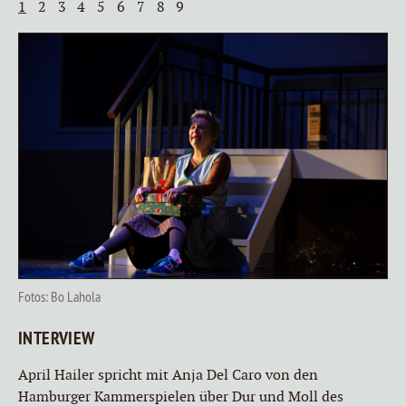
1
2
3
4
5
6
7
8
9
Fotos: Bo Lahola
INTERVIEW
April Hailer spricht mit Anja Del Caro von den
Hamburger Kammerspielen über Dur und Moll des